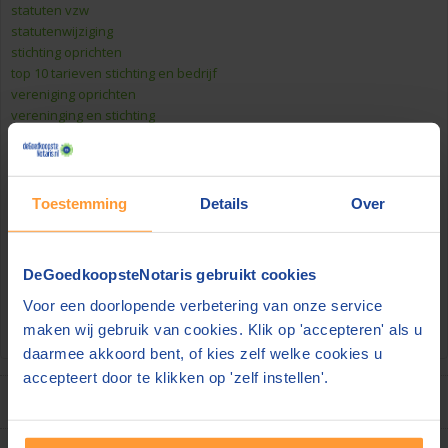
statuten vzw
statutenwijziging
stichting oprichten
top 10 tarieven stichting en bedrijf
vereniging oprichten
vereninging en stichting
volledige of beperkte rechtsbevoegdheid
Zoek direct in deze informatie
Toestemming
Details
Over
DeGoedkoopsteNotaris gebruikt cookies
Voor een doorlopende verbetering van onze service
Zoek
maken wij gebruik van cookies. Klik op 'accepteren' als u
Uw zoekopdracht is tekort.
daarmee akkoord bent, of kies zelf welke cookies u
accepteert door te klikken op 'zelf instellen'.
Over notarissen A-Z