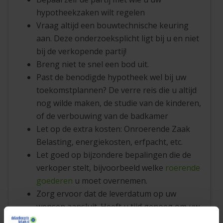
hypotheekzaken wilt regelen
Vraag altijd een bouwtechnische keuring
aan. Deze onderzoeksplicht ligt bij u en niet
bij de verkopende partij!
Breng niet te snel een bod uit.
Past de benodigde hypotheek wel bij uw
toekomstplannen? De verre reis die u altijd
nog wilde maken, de studie van de kinderen,
of de verbouwing van de badkamer
Let op de extra kosten: Onroerende Zaak
Belasting, energiekosten, erfpacht, etc.
Let goed op bijzondere bepalingen die de
verkoper stelt, bijvoorbeeld welke
roerende
goederen
u moet overnemen.
Zorg ervoor dat de leverdatum op uw
wensen aansluit. Heeft u tijd genoeg om uw
bestaande huis te verkopen?