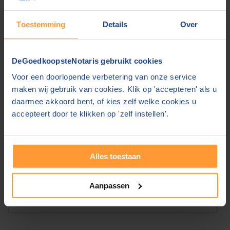
Notarissen vergelijken
Toestemming
Details
Over
Heeft u een notaris nodig? Op
DeGoedkoopsteNotaris.nl vergelijkt u notarissen
DeGoedkoopsteNotaris gebruikt cookies
op basis van prijs en kwaliteit.
DeGoedkoopsteNotaris.nl kent de laagste online
Voor een doorlopende verbetering van onze service
maken wij gebruik van cookies. Klik op 'accepteren' als u
tarieven. Vraag gratis bij meerdere notarissen
daarmee akkoord bent, of kies zelf welke cookies u
een offerte en kies de voor u
accepteert door te klikken op 'zelf instellen'.
juiste
notaris
. Bespaar hierdoor op de kosten.
TIP
: Op Hypotheek24.nl bespaart u tot wel €
2.000,- op uw afsluitkosten. Regel zelf online uw
Alles toestaan
hypotheek op
Hypotheek24.nl
Bekijk notaristarieven voor het kopen van
Aanpassen
een huis »