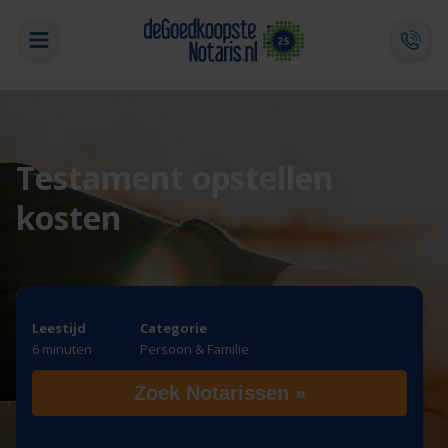
Testament opstellen
kosten
Leestijd
Categorie
6 minuten
Persoon & Familie
Zoek Notarissen »