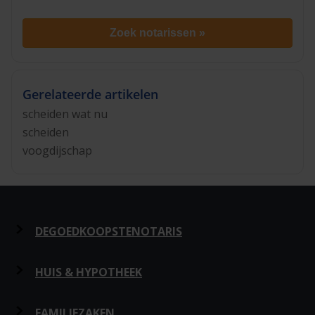
Zoek notarissen »
Gerelateerde artikelen
scheiden wat nu
scheiden
voogdijschap
DEGOEDKOOPSTENOTARIS
Over ons
HUIS & HYPOTHEEK
Privacy
Hypotheek en Levering
FAMILIEZAKEN