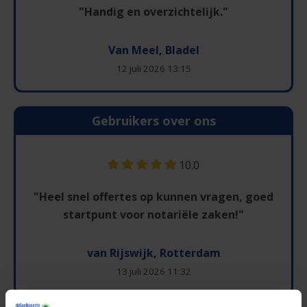
"Handig en overzichtelijk."
Van Meel, Bladel
12 juli 2026 13:15
Gebruikers over ons
10.0
"Heel snel offertes op kunnen vragen, goed
startpunt voor notariële zaken!"
van Rijswijk, Rotterdam
13 juli 2026 11:32