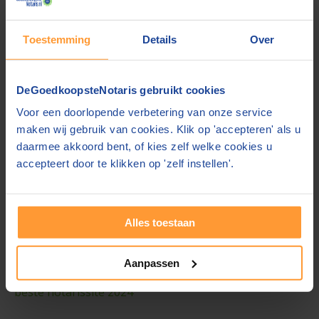
Gebruikers over ons
Toestemming
Details
Over
8.0
DeGoedkoopsteNotaris gebruikt cookies
"duidelijk en eenvoudig notaris opzoeken"
Voor een doorlopende verbetering van onze service
maken wij gebruik van cookies. Klik op 'accepteren' als u
pinilla aguilar, 's-Gravenhage
daarmee akkoord bent, of kies zelf welke cookies u
19 juli 2026 13:35
accepteert door te klikken op 'zelf instellen'.
Meer beoordelingen »
Alles toestaan
We krijgen een
8,6
uit
59.872
beoordelingen
op onze
website. Geeft u liever ergens anders feedback?
Aanpassen
Beoordeel ons dan op
Kiyoh
of
Trustpilot
. |
Winnaar
beste notarissite 2024