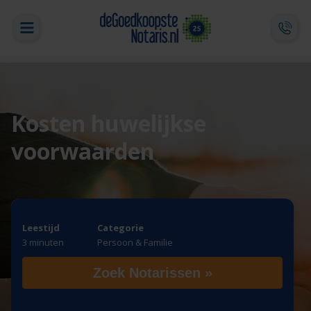
Kosten huwelijkse
voorwaarden
Leestijd
Categorie
3 minuten
Persoon & Familie
Zoek Notarissen »