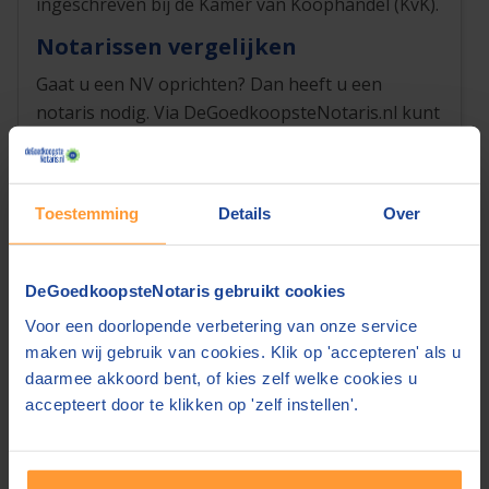
ingeschreven bij de Kamer van Koophandel (KvK).
Notarissen vergelijken
Gaat u een NV oprichten? Dan heeft u een
notaris nodig. Via DeGoedkoopsteNotaris.nl kunt
u
notaristarieven
vergelijken van notarissen bij u
in de buurt. Vergelijk snel en vraag dan gratis
offertes aan.
Toestemming
Details
Over
Bekijk notaristarieven oprichten NV »
DeGoedkoopsteNotaris gebruikt cookies
Voor een doorlopende verbetering van onze service
maken wij gebruik van cookies. Klik op 'accepteren' als u
Vind een notaris in de buurt
daarmee akkoord bent, of kies zelf welke cookies u
Zoek een notaris voor:
accepteert door te klikken op 'zelf instellen'.
Postcode of plaats: