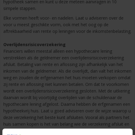
hypotheek samen en kunt u deze meteen aanvragen in 10
simpele stappen.
Elke vormen heeft voor- en nadelen. Laat u adviseren over de
voor u meest geschikte vorm, ook met het oog op de
aftrekbaarheid van rente op leningen voor de inkomstenbelasting.
Overlijdensrisicoverzekering
Financiers willen meestal alleen een hypothecaire lening
verstrekken als de geldnemer een overlijdensrisicoverzekering
afsluit. Betaling van rente en aflossing zijn afhankelijk van het
inkomen van de geldnemer. Als die overlijdt, dan valt het inkomen
weg en zouden de erfgenamen het huis moeten verkopen omdat
zij rente en aflossing niet kunnen betalen. Om dat te voorkomen
wordt een overlijdensrisicoverzekering gesloten. Met de uitkering
daarvan wordt bij voortijdig overlijden van de schuldenaar de
hypothecaire lening afgelost. Daarna hebben de erfgenamen een
hypotheekvrij huis. Laat u goed adviseren over de wijze waarop u
deze verzekering het beste kunt afsluiten. Vooral als partners het
huis samen kopen is het van belang wie de verzekering afsluit en
wie de begunstigde is. De overlijdensrisicoverzekering kunt u het