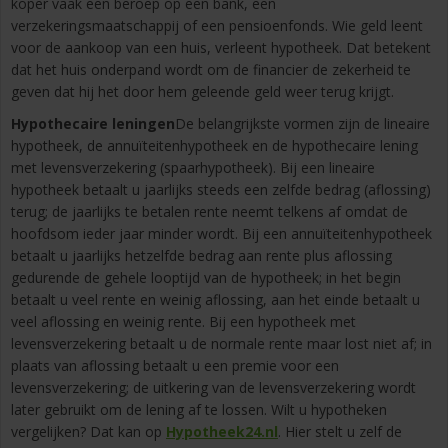
koper vaak een beroep op een bank, een
verzekeringsmaatschappij of een pensioenfonds. Wie geld leent
voor de aankoop van een huis, verleent hypotheek. Dat betekent
dat het huis onderpand wordt om de financier de zekerheid te
geven dat hij het door hem geleende geld weer terug krijgt.
Hypothecaire leningen
De belangrijkste vormen zijn de lineaire
hypotheek, de annuïteitenhypotheek en de hypothecaire lening
met levensverzekering (spaarhypotheek). Bij een lineaire
hypotheek betaalt u jaarlijks steeds een zelfde bedrag (aflossing)
terug; de jaarlijks te betalen rente neemt telkens af omdat de
hoofdsom ieder jaar minder wordt. Bij een annuïteitenhypotheek
betaalt u jaarlijks hetzelfde bedrag aan rente plus aflossing
gedurende de gehele looptijd van de hypotheek; in het begin
betaalt u veel rente en weinig aflossing, aan het einde betaalt u
veel aflossing en weinig rente. Bij een hypotheek met
levensverzekering betaalt u de normale rente maar lost niet af; in
plaats van aflossing betaalt u een premie voor een
levensverzekering; de uitkering van de levensverzekering wordt
later gebruikt om de lening af te lossen. Wilt u hypotheken
vergelijken? Dat kan op
Hypotheek24.nl
. Hier stelt u zelf de