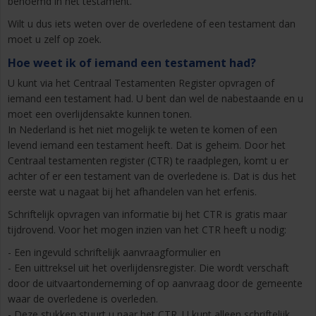
benoemd in het testament.
Wilt u dus iets weten over de overledene of een testament dan
moet u zelf op zoek.
Hoe weet ik of iemand een testament had?
U kunt via het Centraal Testamenten Register opvragen of
iemand een testament had. U bent dan wel de nabestaande en u
moet een overlijdensakte kunnen tonen.
In Nederland is het niet mogelijk te weten te komen of een
levend iemand een testament heeft. Dat is geheim. Door het
Centraal testamenten register (CTR) te raadplegen, komt u er
achter of er een testament van de overledene is. Dat is dus het
eerste wat u nagaat bij het afhandelen van het erfenis.
Schriftelijk opvragen van informatie bij het CTR is gratis maar
tijdrovend. Voor het mogen inzien van het CTR heeft u nodig:
- Een ingevuld schriftelijk aanvraagformulier en
- Een uittreksel uit het overlijdensregister. Die wordt verschaft
door de uitvaartonderneming of op aanvraag door de gemeente
waar de overledene is overleden.
- Deze stukken stuurt u naar het CTR. U kunt alleen schriftelijk