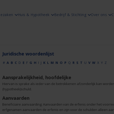
iezaken
Huis & Hypotheek
Bedrijf & Stichting
Over ons
C
Juridische woordenlijst
#
A
B
C
D
E
F
G
H
I
J
K
L
M
N
O
P
Q
R
S
T
U
V
W
X
Y
Z
Aansprakelijkheid, hoofdelijke
Hiervan is sprake als ieder van de betrokkenen afzonderlijk kan worde
(hypotheek)schuld.
Aanvaarden
Beneficiaire aanvaarding; Aanvaarden van de erfenis onder het voorrech
erfgenamen aanvaarden de erfenis en zijn voor de schulden alleen aan