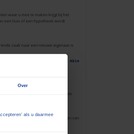
en waar u mee te maken krijgt bij het
an een huis of een hypotheek wordt
erende zaak naar een nieuwe eigenaar is
Zie ook:
Akte
Over
houd aan bloed- of aanverwanten in de
accepteren' als u daarmee
aflossing wordt betaald. Aan het begin van
 verhouding omgekeerd.