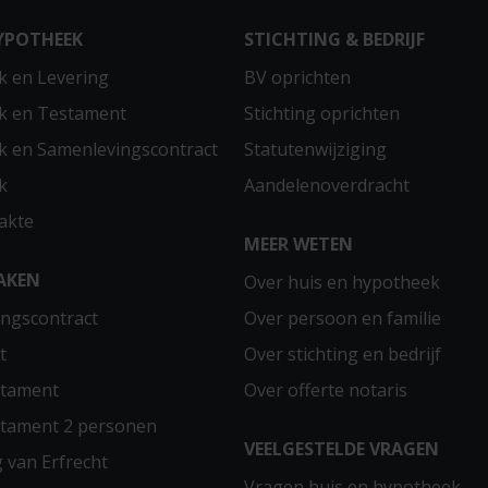
YPOTHEEK
STICHTING & BEDRIJF
 en Levering
BV oprichten
k en Testament
Stichting oprichten
 en Samenlevingscontract
Statutenwijziging
k
Aandelenoverdracht
akte
MEER WETEN
AKEN
Over huis en hypotheek
ngscontract
Over persoon en familie
t
Over stichting en bedrijf
stament
Over offerte notaris
stament 2 personen
VEELGESTELDE VRAGEN
g van Erfrecht
Vragen huis en hypotheek