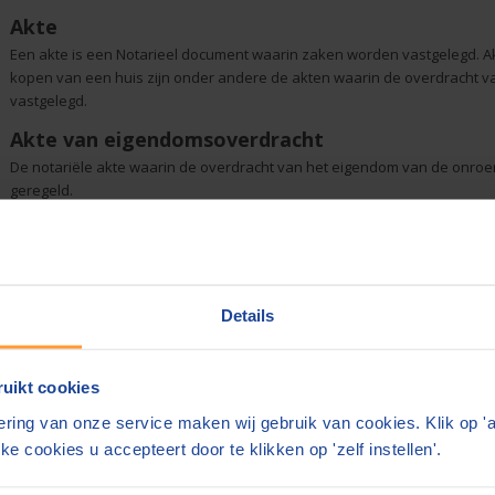
Akte
Een akte is een Notarieel document waarin zaken worden vastgelegd. Akt
kopen van een huis zijn onder andere de akten waarin de overdracht v
vastgelegd.
Akte van eigendomsoverdracht
De notariële akte waarin de overdracht van het eigendom van de onro
geregeld.
Akte van Verdeling
Akte van verdeling
Alimentatie
Details
Geldsom voor verzorging, levensonderhoud. Toelage voor levensonder
rechte lijn of aan personen wiens bedrijf failliet is verklaard.
uikt cookies
Annuïteitenhypotheek
ring van onze service maken wij gebruik van cookies. Klik op '
Hypotheekvorm waarbij elke maand een vast totaalbedrag aan rente en 
ke cookies u accepteert door te klikken op 'zelf instellen'.
de looptijd is het rentedeel groter dan het aflossingsdeel. Later is die