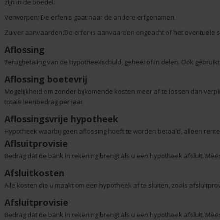
zijn in de boedel.
Verwerpen; De erfenis gaat naar de andere erfgenamen.
Zuiver aanvaarden
;
De erfenis aanvaarden ongeacht of het eventuele sal
Aflossing
Terugbetaling van de hypotheekschuld, geheel of in delen. Ook gebruikt
Aflossing boetevrij
Mogelijkheid om zonder bijkomende kosten meer af te lossen dan verplich
totale leenbedrag per jaar.
Aflossingsvrije hypotheek
Hypotheek waarbij geen aflossing hoeft te worden betaald, alleen rente
Aflsuitprovisie
Bedrag dat de bank in rekening brengt als u een hypotheek afsluit. Mees
Afsluitkosten
Alle kosten die u maakt om een hypotheek af te sluiten, zoals afsluitprovi
Afsluitprovisie
Bedrag dat de bank in rekening brengt als u een hypotheek afsluit. Mees