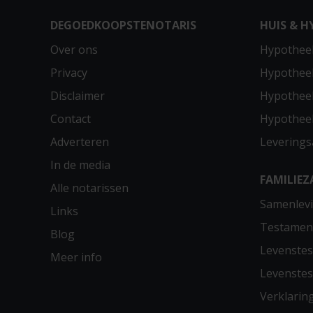
DEGOEDKOOPSTENOTARIS
HUIS & H
Over ons
Hypotheek
Privacy
Hypothee
Disclaimer
Hypotheek
Contact
Hypothee
Adverteren
Leverings
In de media
FAMILIEZ
Alle notarissen
Samenlevi
Links
Testamen
Blog
Levenste
Meer info
Levenste
Verklarin