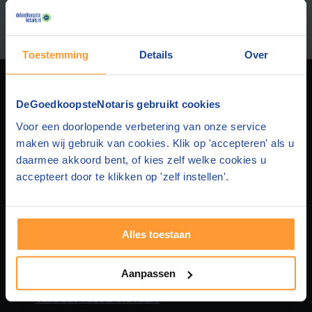
Afstand:
Toestemming
Details
Over
DEGOEDKOOPSTENOTARIS
DeGoedkoopsteNotaris gebruikt cookies
Voor een doorlopende verbetering van onze service
Over ons
HUIS & HYPOTHEEK
maken wij gebruik van cookies. Klik op 'accepteren' als u
daarmee akkoord bent, of kies zelf welke cookies u
Privacy
Hypotheek en Levering
FAMILIEZAKEN
accepteert door te klikken op 'zelf instellen'.
Disclaimer
Hypotheek en Testament
Samenlevingscontract
STICHTING & BEDRIJF
Alles toestaan
Contact
Hypotheek en Samenlevingscontract
Testament
BV oprichten
MEER WETEN
Aanpassen
Adverteren
Hypotheek
Levenstestament
Stichting oprichten
Over huis en hypotheek
VEELGESTELDE VRAGEN