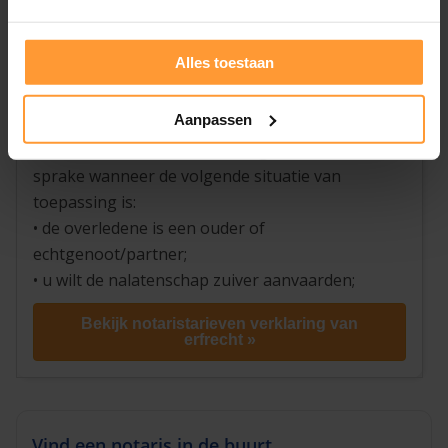
door de notaris. De erfgenamen ontvangen
vanzelf hun verklaring per post en de akte
Alles toestaan
(verklaring van erfrecht) wordt na het passeren
per post aan de aanvrager verzonden.
Aanpassen
Van een
standaard verklaring van erfrecht
is
sprake wanneer de volgende situatie van
toepassing is:
• de overledene is een ouder of
echtgenoot/partner;
• u wilt de nalatenschap zuiver aanvaarden;
Bekijk notaristarieven verklaring van
erfrecht »
Vind een notaris in de buurt