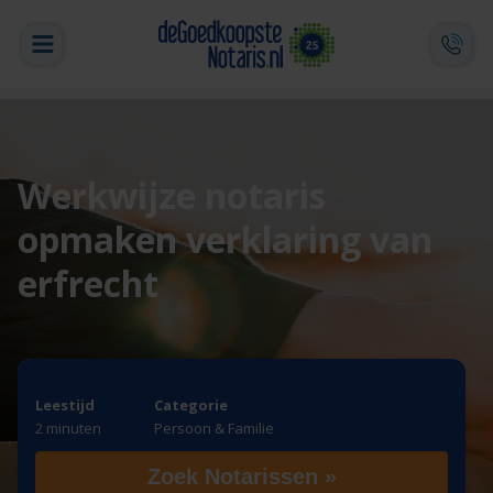
Werkwijze notaris
opmaken verklaring van
erfrecht
Leestijd
Categorie
2 minuten
Persoon & Familie
Zoek Notarissen »