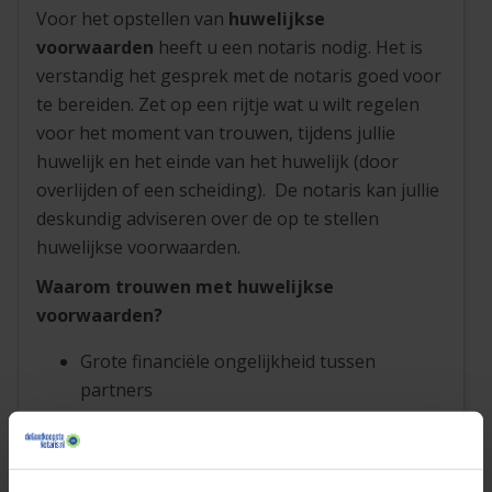
Voor het opstellen van
huwelijkse
voorwaarden
heeft u een notaris nodig. Het is
verstandig het gesprek met de notaris goed voor
te bereiden. Zet op een rijtje wat u wilt regelen
voor het moment van trouwen, tijdens jullie
huwelijk en het einde van het huwelijk (door
overlijden of een scheiding). De notaris kan jullie
deskundig adviseren over de op te stellen
huwelijkse voorwaarden.
Waarom trouwen met huwelijkse
voorwaarden?
Grote financiële ongelijkheid tussen
partners
Schulden van 1 van de partners
Wens om financieel onafhankelijk te blijven
Zakelijke risico's (eigen bedrijf)