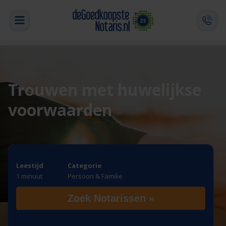
Trouwen met huwelijkse
voorwaarden
Leestijd
Categorie
1 minuut
Persoon & Familie
Zoek Notarissen »