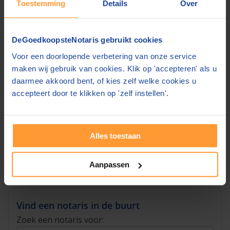
Toestemming
Details
Over
Bescherming van familievermogen
Bescherming van rechten van kinderen uit
een eerder huwelijk
DeGoedkoopsteNotaris gebruikt cookies
Trouwen met
huwelijkse voorwaarden
betekent
Voor een doorlopende verbetering van onze service
dat u voor het huwelijk een bezoek brengt aan de
maken wij gebruik van cookies. Klik op 'accepteren' als u
notaris die een akte voor u opstelt. Vergelijk
hier
daarmee akkoord bent, of kies zelf welke cookies u
de notaristarieven
voor opstellen huwelijkse
accepteert door te klikken op 'zelf instellen'.
voorwaarden en vraag direct bij meerdere
notarissen gratis een offerte op.
Alles toestaan
Bekijk notaristarieven huwelijkse
voorwaarden »
Aanpassen
Vind een notaris in de buurt
Zoek een notaris voor: