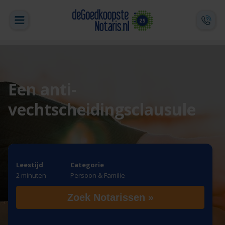
Een anti-
vechtscheidingsclausule
Leestijd
Categorie
2 minuten
Persoon & Familie
Zoek Notarissen »