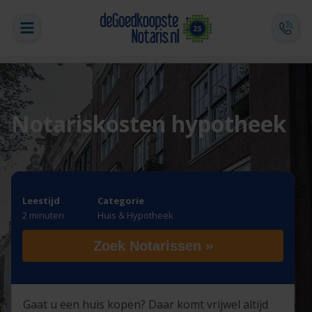
Notariskosten hypotheek
Leestijd
Categorie
2 minuten
Huis & Hypotheek
Zoek Notarissen »
Gaat u een huis kopen? Daar komt vrijwel altijd