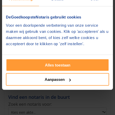
Gaat u een huis kopen? Dan krijgt u ongetwijfeld
te maken met de notaris. Lees waarvoor u een
notaris nodig heeft bij het
kopen van een huis
.
DeGoedkoopsteNotaris gebruikt cookies
Op onze website kunt u alle notarissen bij u in de
Voor een doorlopende verbetering van onze service
maken wij gebruik van cookies. Klik op 'accepteren' als u
buurt vinden. Wij laten u ook de verschillende
daarmee akkoord bent, of kies zelf welke cookies u
tarieven en de kwaliteitsscores zien. Notarissen
accepteert door te klikken op 'zelf instellen'.
hangen zelf een prijskaartje aan een akte. U kunt
met vergelijken honderden euro’s besparen op
uw akte.
Alles toestaan
Vind de goedkoopste notaris »
Aanpassen
Vind een notaris in de buurt
Zoek een notaris voor: