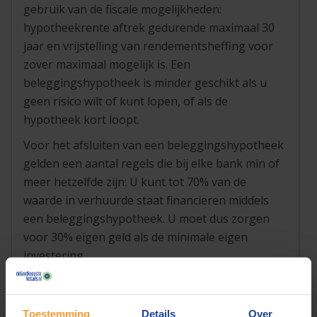
gebruik van de fiscale mogelijkheden:
hypotheekrente aftrek gedurende maximaal 30
jaar en vrijstelling van rendementsheffing voor
zover maximaal mogelijk is. Een
beleggingshypotheek is minder geschikt als u
geen risico wilt of kunt lopen, of als de
hypotheek kort loopt.
Voor het afsluiten van een beleggingshypotheek
gelden een aantal regels die bij elke bank min of
meer hetzelfde zijn: U kunt tot 70% van de
waarde in verhuurde staat financieren middels
een beleggingshypotheek. U moet dus zorgen
voor 30% eigen geld als de minimale eigen
investering.
De beleggingshypotheek kan
niet
meer worden
afgesloten door starters vanaf 1 januari 2013.
Toestemming
Details
Over