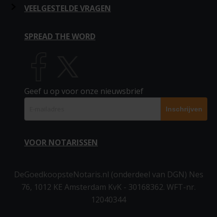
Adverteren
Hypotheek
Levenstestament
Stichting oprichten
Over huis en hypotheek
VEELGESTELDE VRAGEN
In de media
Leveringsakte
Levenstestament 2 personen
Statutenwijziging
Over persoon en familie
Vragen huis en hypotheek
SPREAD THE WORD
Alle notarissen
Verklaring van Erfrecht
Aandelenoverdracht
Over stichting en bedrijf
Vragen familiezaken
Links
Schenking
Over offerte notaris
Vragen stichting en bedrijf
Geef u op voor onze nieuwsbrief
Blog
Huwelijkse voorwaarden
Meer info
Partnerschapsvoorwaarden
VOOR NOTARISSEN
▶ Inloggen notarissen
DeGoedkoopsteNotaris.nl (onderdeel van DGN) Nes
76, 1012 KE Amsterdam KvK - 30168362. WFT-nr.
Aanmelden als notaris
12040344