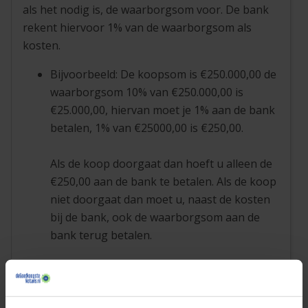
als het nodig is, de waarborgsom voor. De bank
rekent hiervoor 1% van de waarborgsom als
kosten.
Bijvoorbeeld: De koopsom is €250.000,00 de
waarborgsom 10% van €250.000,00 is
€25.000,00, hiervan moet je 1% aan de bank
betalen, 1% van €25000,00 is €250,00.
Als de koop doorgaat dan hoeft u alleen de
€250,00 aan de bank te betalen. Als de koop
niet doorgaat dan moet u, naast de kosten
bij de bank, ook de waarborgsom aan de
bank terug betalen.
Goed om te weten:
De hypotheekverstrekker is
niet de partij die de bankgarantie levert. Dus als u
een bankgarantie krijgt, betekent dit niet dat de