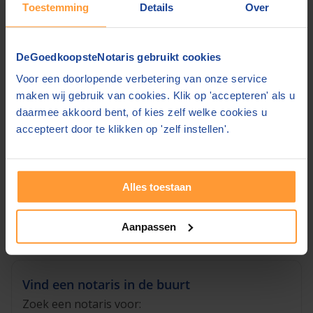
Toestemming
Details
Over
hypotheek rond is of dat deze met zekerheid
verstrekt zal worden.
Een voordeel van een bankgarantie is dat u,
DeGoedkoopsteNotaris gebruikt cookies
naast de kosten die u aan de bank moet betalen,
Voor een doorlopende verbetering van onze service
niet uw eigen geld hoeft uit te geven.
maken wij gebruik van cookies. Klik op 'accepteren' als u
daarmee akkoord bent, of kies zelf welke cookies u
Ben u nog op zoek naar een notaris voor het
accepteert door te klikken op 'zelf instellen'.
opstellen van een koopovereenkomst
? Via de
website van
DeGoedkoopsteNotaris.nl
vind u de
goedkoopste notaris bij u in de buurt!
Alles toestaan
Notaristarieven koopovereenkomst i.c.m.
hypotheek- en leveringsakte »
Aanpassen
Vind een notaris in de buurt
Zoek een notaris voor: