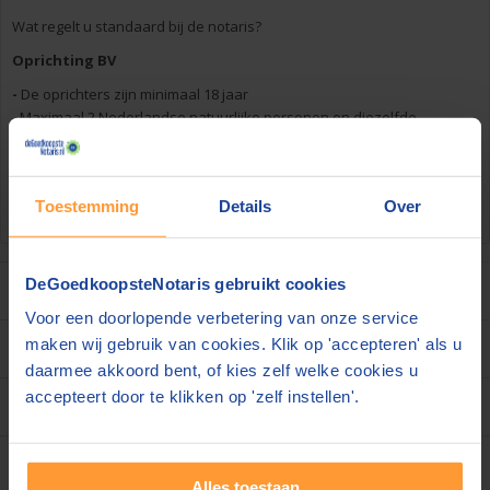
Wat regelt u standaard bij de notaris?
Oprichting BV
-
De oprichters zijn minimaal 18 jaar
- Maximaal 2 Nederlandse natuurlijke personen en diezelfde
personen zijn tevens bestuurder/aandeelhouder
- De oprichters zijn geen PEP
- Het geplaatst kapitaal bedraagt maximaal € 10.000 en bestaat
Toestemming
Details
Over
volledig uit gewone aandelen en wordt in contacten volgestort
DeGoedkoopsteNotaris gebruikt cookies
Over ons
Voor een doorlopende verbetering van onze service
maken wij gebruik van cookies. Klik op 'accepteren' als u
Disclaimer
daarmee akkoord bent, of kies zelf welke cookies u
accepteert door te klikken op 'zelf instellen'.
Algemene voorwaarden
Contact
Alles toestaan