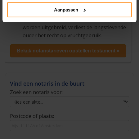
bijvoorbeeld aan inboedelgoederen of
Aanpassen
sieraden.
Worden uitgebreid. Als de wilsrechten
worden uitgebreid, verliest de langstlevende
ouder het recht op vruchtgebruik.
Bekijk notaristarieven opstellen testament »
Vind een notaris in de buurt
Zoek een notaris voor:
Postcode of plaats: