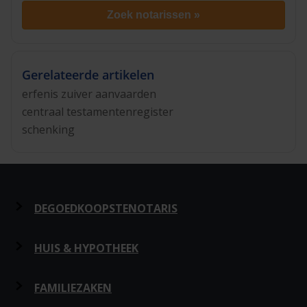
Zoek notarissen »
Gerelateerde artikelen
erfenis zuiver aanvaarden
centraal testamentenregister
schenking
DEGOEDKOOPSTENOTARIS
Over ons
HUIS & HYPOTHEEK
Privacy
Hypotheek en Levering
FAMILIEZAKEN