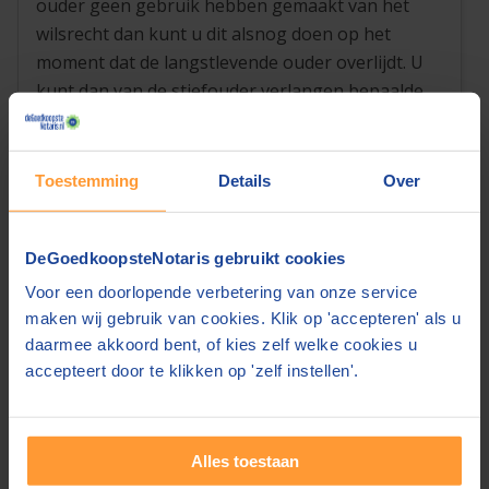
ouder geen gebruik hebben gemaakt van het
wilsrecht dan kunt u dit alsnog doen op het
moment dat de langstlevende ouder overlijdt. U
kunt dan van de stiefouder verlangen bepaalde
goederen over te dragen.
Wilsrecht en testament
Toestemming
Details
Over
In het
testament
kan er afgeweken worden van
de wilsrechten. Zo kunnen de wilsrechten:
DeGoedkoopsteNotaris gebruikt cookies
Worden opgeheven. Hierdoor heeft u als
Voor een doorlopende verbetering van onze service
kind geen recht meer op het nalatenschap
maken wij gebruik van cookies. Klik op 'accepteren' als u
van de overleden ouder. De langstlevende
daarmee akkoord bent, of kies zelf welke cookies u
ouder krijgt hierdoor de volledige vrijheid.
accepteert door te klikken op 'zelf instellen'.
Worden beperkt. Hierdoor heeft u als kind
enkel recht op bepaalde goederen. Om
welke goederen het gaat wordt vooraf in
Alles toestaan
het testament vastgesteld. Denk