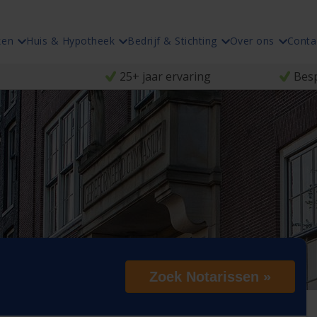
ken
Huis & Hypotheek
Bedrijf & Stichting
Over ons
Conta
25+ jaar ervaring
Besp
Zoek Notarissen »