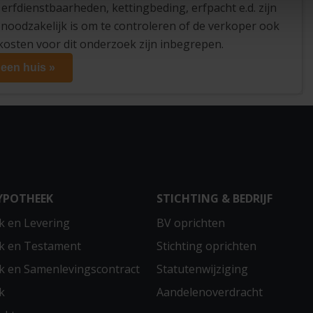
erfdienstbaarheden, kettingbeding, erfpacht e.d. zijn
et noodzakelijk is om te controleren of de verkoper ook
 kosten voor dit onderzoek zijn inbegrepen.
 een huis »
YPOTHEEK
STICHTING & BEDRIJF
 en Levering
BV oprichten
k en Testament
Stichting oprichten
 en Samenlevingscontract
Statutenwijziging
k
Aandelenoverdracht