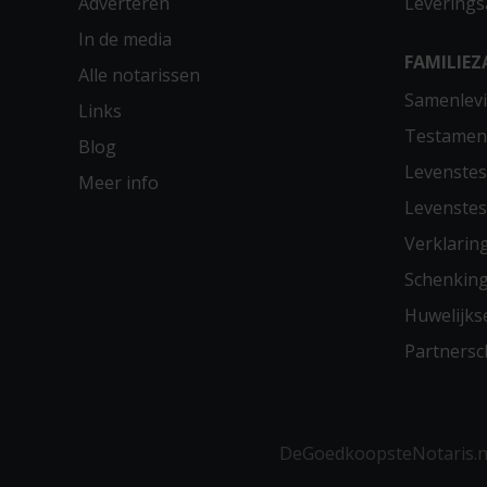
Adverteren
Leverings
In de media
FAMILIEZ
Alle notarissen
Samenlevi
Links
Testamen
Blog
Levenste
Meer info
Levenste
Verklarin
Schenkin
Huwelijks
Partners
DeGoedkoopsteNotaris.nl