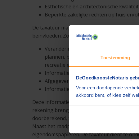
Esthetische en architectonische kwaliteit
Beperkte zakelijke rechten op huis en/o
De taxateur mag een onderzoek in stellen na
beïnvloeden. Zoals bv:
Veranderingen in beleid, bestemming e
plannen, bouwverordeningen, drank-en 
Toestemming
recreatie en ontheffingen.
Informatie over milieuvervuiling.
DeGoedkoopsteNotaris gebr
Afgegeven vergunningen aan derden die 
Voor een doorlopende verbete
Informatie van het kadaster.
akkoord bent, of kies zelf wel
Deze informatie wordt veelal opgevraagd bij
rekening brengen. Iedere gemeente mag haar 
doorberekend, zonder winstopslag.
Naast het raadplegen van het Kadaster voert d
eigendomspapieren. De taxateur dient te on