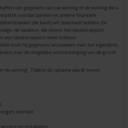
rschaffen van gegevens van uw woning of de woning die u
verplicht voordat banken en andere financiële
eldverstrekker (de bank) wil zekerheid hebben. De
dige, de taxateur, die tevens het taxatierapport
an een taxatierapport moet voldoen.
teld moet hij gegevens verzamelen over het eigendom,
gevens over de mogelijke verontreiniging van de grond
van de woning'. Tijdens de opname wordt zoveel
.
ningen, overlast.
oning en installaties.