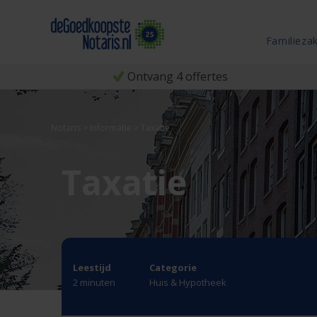
Familieza
Ontvang 4 offertes
Notaris
>
Informatie
>
Taxatie
Taxatie
Leestijd
Categorie
2 minuten
Huis & Hypotheek