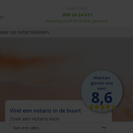
Hulp nodig?
088 24 24 611
ct
Maandag vanaf 09:00 weer geopend
aar op notariskosten
Klanten
geven ons
een:
8,6
Vind een notaris in de buurt
Zoek een notaris voor: