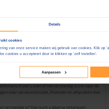
s. De notaris kan uitleggen welke afspraken in het
tandig is.
Details
gscontract
, kan er later discussie ontstaan. Bijvoorbeeld over
oning. Ook kan onduidelijk zijn wie welke kosten heeft
uikt cookies
ring van onze service maken wij gebruik van cookies. Klik op '
ke cookies u accepteert door te klikken op 'zelf instellen'.
rden. Uw partner heeft dan niet automatisch dezelfde
artner. Daarom is het verstandig om op tijd te
Aanpassen
taris.nl ziet u snel of het verstandig is om naar de
agen over uw woonsituatie, financiën en afspraken met
act verstandig is? Dan kunt u daarna notarissen