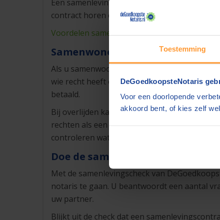
Een samenlevingscontract regelt dus niet alle
contract horen en wanneer een testament vers
Voordelen samenlevingscontract
Toestemming
Samenwonen zonder samenlevin
Als u samenwoont zonder samenlevingscontract
wie recht heeft op spaargeld, meubels of de w
DeGoedkoopsteNotaris gebr
betaald.
Voor een doorlopende verbete
akkoord bent, of kies zelf wel
Bij overlijden kan de situatie extra lastig wo
rechten als een echtgenoot of geregistreerd p
controleren wat u wel en niet heeft geregeld.
Doe de samenlevingscheck!
Met de samenlevingscheck van DeGoedkoopsteNo
notaris te gaan. U beantwoordt een aantal vr
uw partner.
Blijkt uit de check dat een samenlevingscontr