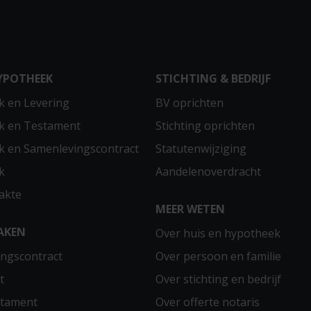
YPOTHEEK
STICHTING & BEDRIJF
 en Levering
BV oprichten
k en Testament
Stichting oprichten
 en Samenlevingscontract
Statutenwijziging
k
Aandelenoverdracht
akte
MEER WETEN
AKEN
Over huis en hypotheek
ngscontract
Over persoon en familie
t
Over stichting en bedrijf
stament
Over offerte notaris