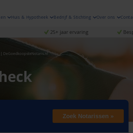
ken
Huis & Hypotheek
Bedrijf & Stichting
Over ons
Conta
25+ jaar ervaring
Besp
e | DeGoedkoopsteNotaris.nl
heck
Zoek Notarissen »