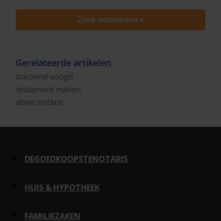
Zoek notarissen »
Gerelateerde artikelen
toeziend voogd
testament maken
abwz notaris
DEGOEDKOOPSTENOTARIS
Over ons
HUIS & HYPOTHEEK
Privacy
Hypotheek en Levering
FAMILIEZAKEN