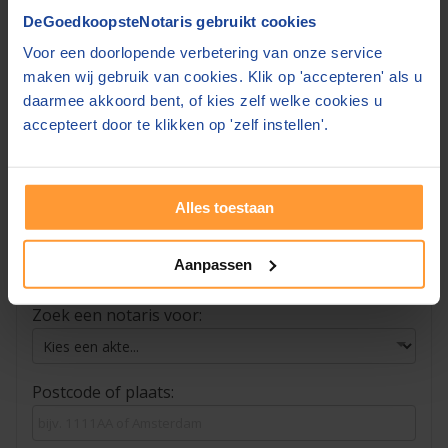
Het aanwijzen van een bewindvoerder in het
DeGoedkoopsteNotaris gebruikt cookies
testament moet worden vastgelegd bij een
Voor een doorlopende verbetering van onze service
notaris.
maken wij gebruik van cookies. Klik op 'accepteren' als u
Op DeGoedkoopsteNotaris.nl kunt u de tarieven
daarmee akkoord bent, of kies zelf welke cookies u
voor een
testament
vergelijken en vrijblijvend
accepteert door te klikken op 'zelf instellen'.
gratis offertes aanvragen.
Bekijk notaris tarieven opstellen testament »
Alles toestaan
Aanpassen
Vind een notaris in de buurt
Zoek een notaris voor:
Postcode of plaats: