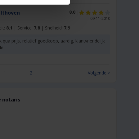
8,0
|
ilthoven
09-11-2010
eit:
8,1
| Service:
7,8
| Snelheid:
7,9
jk qua prijs, relatief goedkoop, aardig, klantvriendelijk
ld
1
2
Volgende >
 notaris