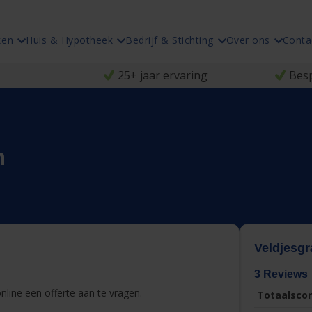
ken
Huis & Hypotheek
Bedrijf & Stichting
Over ons
Conta
25+ jaar ervaring
Besp
n
Veldjesgr
3 Reviews
line een offerte aan te vragen.
Totaalscor