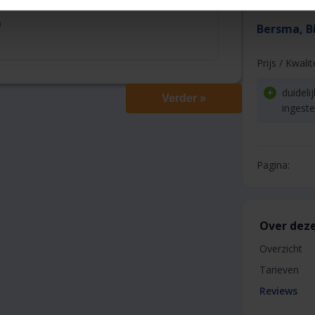
)
Bersma, B
Prijs / Kwalit
duideli
Verder »
ingeste
Pagina:
Over deze
Overzicht
Tarieven
Reviews