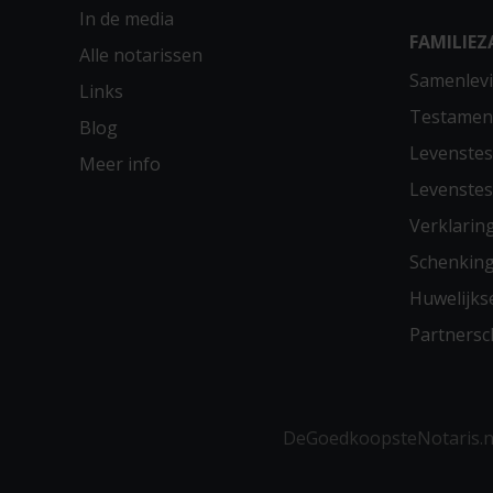
In de media
FAMILIEZ
Alle notarissen
Samenlevi
Links
Testamen
Blog
Levenste
Meer info
Levenste
Verklarin
Schenkin
Huwelijks
Partners
DeGoedkoopsteNotaris.nl