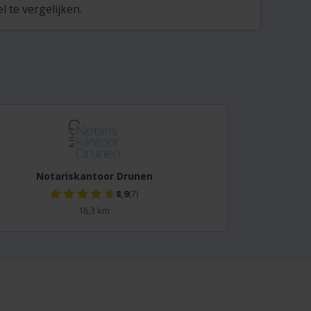
 te vergelijken.
Notariskantoor Drunen
8,9
(7)
16,3 km