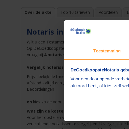
Over de akte
Top 10 tarieven
Voordelen
E
Notaris in Kerkdriel
Wilt u een Testament opstellen bij een notaris in
Kerkd
Op DeGoedkoopsteNotaris.nl vindt u snel en gemakkelij
Toestemming
Vraag bij
4 notarissen een offerte
op en ontvang dez
Vergelijk notarissen in Kerkdriel op
DeGoedkoopsteNotaris gebr
Prijs - bekijk de tarieven van de notaris in Kerkdriel in 
Voor een doorlopende verbete
Afstand - altijd een goedkope notaris in de buurt van K
akkoord bent, of kies zelf wel
Beoordelingen
en
kies zo de voor u beste notaris in Kerkdriel voor T
Wat zijn de kosten van een notaris in Kerkdriel?
Voor het opstellen van een akte betaalt u notariskoste
verschillende notarissen te vergelijken. U vergelijkt de