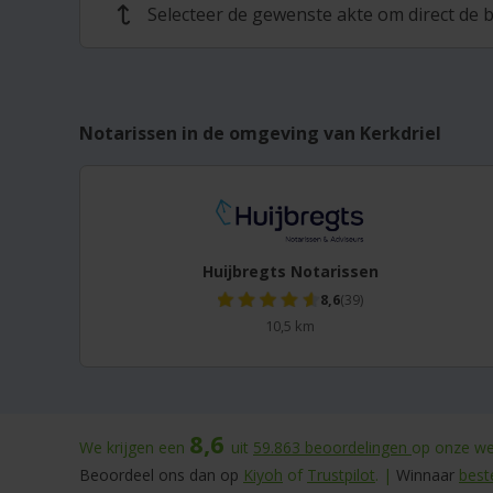
Selecteer de gewenste akte om direct de b
↩
Notarissen in de omgeving van Kerkdriel
Huijbregts Notarissen
8,6
(39)
10,5 km
8,6
We krijgen een
uit
59.863
beoordelingen
op onze web
Beoordeel ons dan op
Kiyoh
of
Trustpilot
. |
Winnaar
best