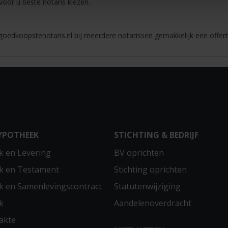
 voor u beste notaris kiezen.
oedkoopstenotaris.nl bij meerdere notarissen gemakkelijk een offert
YPOTHEEK
STICHTING & BEDRIJF
 en Levering
BV oprichten
k en Testament
Stichting oprichten
 en Samenlevingscontract
Statutenwijziging
k
Aandelenoverdracht
akte