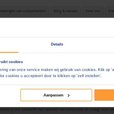
rvaringen van consumenten
Blog & nieuws
Over ons
Sne
riel
?
k de beste en goedkoopste notaris. Door te vergelijken en gratis off
Details
e in uw mail.
uikt cookies
ons overzicht
ring van onze service maken wij gebruik van cookies. Klik op '
erkdriel
ke cookies u accepteert door te klikken op 'zelf instellen'.
estament
Aanpassen
n. De notaris mag zelf zijn tarieven bepalen. Deze kunnen enorm vers
 kosten in ons overzicht met tarieven van notarissen en vraagt voor uw 