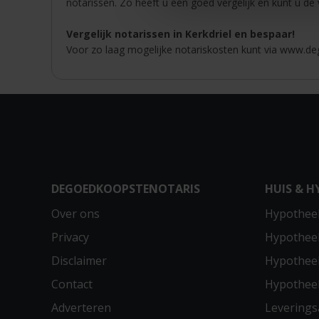
notarissen. Zo heeft u een goed vergelijk en kunt u de
Vergelijk notarissen in Kerkdriel en bespaar!
Voor zo laag mogelijke notariskosten kunt via www.deg
DEGOEDKOOPSTENOTARIS
HUIS & H
Over ons
Hypotheek
Privacy
Hypothee
Disclaimer
Hypotheek
Contact
Hypothee
Adverteren
Leverings