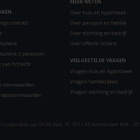
MEER WETEN
AKEN
Over huis en hypotheek
ngscontract
Over persoon en familie
t
Over stichting en bedrijf
stament
Over offerte notaris
stament 2 personen
VEELGESTELDE VRAGEN
g van Erfrecht
Vragen huis en hypotheek
g
Vragen familiezaken
e voorwaarden
Vragen stichting en bedrijf
chapsvoorwaarden
 (onderdeel van DGN) Nes 76, 1012 KE Amsterdam KvK - 30