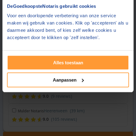
Vraag een offerte aan bij een andere notaris in de buurt
DeGoedkoopsteNotaris gebruikt cookies
Voor een doorlopende verbetering van onze service
Dokkum
(11 km)
Hellema Notaris
maken wij gebruik van cookies. Klik op 'accepteren' als u
8.8
(17 reviews)
daarmee akkoord bent, of kies zelf welke cookies u
accepteert door te klikken op 'zelf instellen'.
Drachten
(19 km)
Yvon Notariaat BV
8.2
(72 reviews)
Alles toestaan
Groningen
(29 km)
Broekema Notaris
8.4
(5 reviews)
Aanpassen
Middelstum
(34 km)
Huitsing & Poort Notaris
9.0
(9 reviews)
Heerenveen
(39 km)
Mulder Notaris
9.0
(105 reviews)