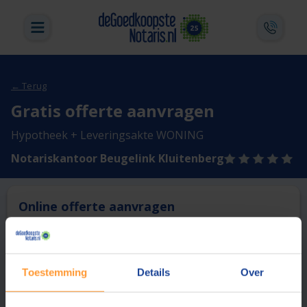
← Terug
Gratis offerte aanvragen
Hypotheek + Leveringsakte WONING
Notariskantoor Beugelink Kluitenberg
Online offerte aanvragen
Deze notaris biedt momenteel niet de mogelijkheid online
een offerte aan te vragen.
Toestemming
Details
Over
Vergelijk en bespaar
1