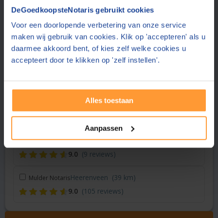
Vraag een offerte aan bij een andere notaris in de buurt
DeGoedkoopsteNotaris gebruikt cookies
Voor een doorlopende verbetering van onze service
Dokkum
(11 km)
Hellema Notaris
maken wij gebruik van cookies. Klik op 'accepteren' als u
8.8
(17 reviews)
daarmee akkoord bent, of kies zelf welke cookies u
accepteert door te klikken op 'zelf instellen'.
Drachten
(19 km)
Yvon Notariaat BV
8.2
(72 reviews)
Alles toestaan
Groningen
(28 km)
Hoekstra & Partners Notarissen
8.9
(232 reviews)
Aanpassen
Middelstum
(34 km)
Huitsing & Poort Notaris
9.0
(9 reviews)
Heerenveen
(39 km)
Mulder Notaris
9.0
(105 reviews)