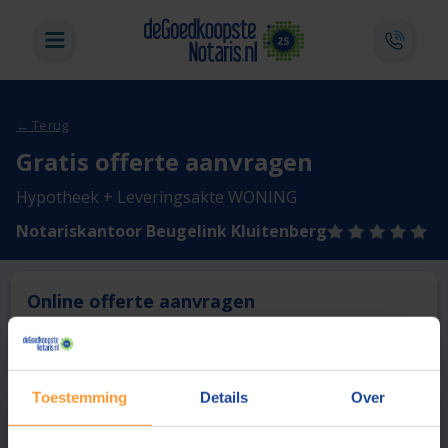
← Terug
Gratis offerte aanvragen
Hypotheek + Leveringsakte WONING
Notariskantoor Beugelink Kluitenberg
Online offerte aanvragen
Deze notaris biedt momenteel niet de mogelijkheid online
een offerte aan te vragen.
Toestemming
Details
Over
Vergelijk en bespaar
1