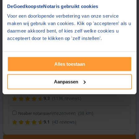
Vraag een offerte aan bij een andere notaris in de buurt
DeGoedkoopsteNotaris gebruikt cookies
Voor een doorlopende verbetering van onze service
Hoogeveen
(< 1 km)
Scholten & Wilmink Notarissen
maken wij gebruik van cookies. Klik op 'accepteren' als u
8.6
(26 reviews)
daarmee akkoord bent, of kies zelf welke cookies u
accepteert door te klikken op 'zelf instellen'.
Emmen
(28 km)
Notariskantoor Astrid Mink
(geen reviews)
Alles toestaan
Zwolle
(36 km)
Hoekstra & Partners Notarissen
8.8
(283 reviews)
Aanpassen
Vriezenveen
(37 km)
Hof Notarissen
9.3
(1136 reviews)
Vriezenveen
(38 km)
Noaber notarissen
9.1
(43 reviews)