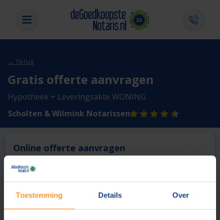
← Terug
Gratis offerte aanvragen
Hypotheek + Leveringsakte WONING
Scholten & Wilmink Notarissen
Online offerte aanvragen
Deze notaris biedt momenteel niet de mogelijkheid online
een offerte aan te vragen.
Toestemming
Details
Over
Vergelijk en bespaar
1