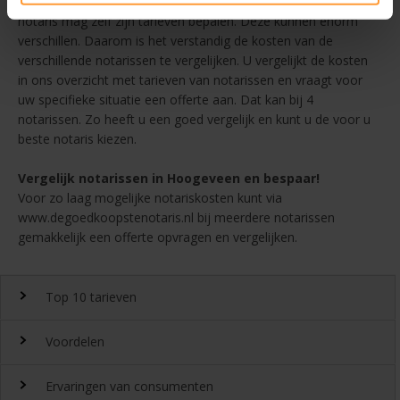
Voor het opstellen van een akte betaalt u notariskosten. De
notaris mag zelf zijn tarieven bepalen. Deze kunnen enorm
verschillen. Daarom is het verstandig de kosten van de
verschillende notarissen te vergelijken. U vergelijkt de kosten
in ons overzicht met tarieven van notarissen en vraagt voor
uw specifieke situatie een offerte aan. Dat kan bij 4
notarissen. Zo heeft u een goed vergelijk en kunt u de voor u
beste notaris kiezen.
Vergelijk notarissen in Hoogeveen en bespaar!
Voor zo laag mogelijke notariskosten kunt via
www.degoedkoopstenotaris.nl bij meerdere notarissen
gemakkelijk een offerte opvragen en vergelijken.
Top 10 tarieven
Voordelen
Top 10 notaristarieven
Ervaringen van consumenten
Snel en gemakkelijk landelijk de
notariskosten
vergelijken.