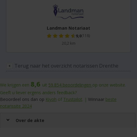
Landman Notariaat
9,0
(118)
20,2 km
Terug naar het overzicht notarissen Drenthe
8,6
We krijgen een
uit
59.854
beoordelingen
op onze website.
Geeft u liever ergens anders feedback?
Beoordeel ons dan op
Kiyoh
of
Trustpilot
. |
Winnaar
beste
notarissite 2024
Over de akte