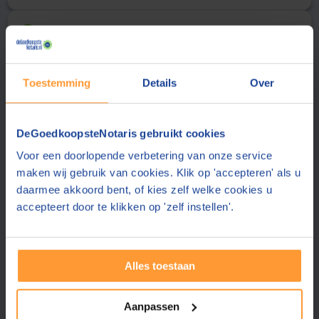
Uw gegevens
2
Aanhef
Achternaam
Toestemming
Details
Over
E-mailadres
DeGoedkoopsteNotaris gebruikt cookies
Voor een doorlopende verbetering van onze service
De notaris stuurt de offerte aan dit e-mailadres
maken wij gebruik van cookies. Klik op 'accepteren' als u
Telefoonnummer
daarmee akkoord bent, of kies zelf welke cookies u
accepteert door te klikken op 'zelf instellen'.
Uw telefoonnummer delen wij alleen met de notaris
Postcode
Alles toestaan
Plaats
Aanpassen