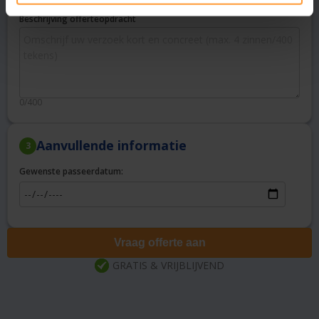
Beschrijving offerteopdracht
0/400
Aanvullende informatie
3
Gewenste passeerdatum:
Vraag offerte aan
GRATIS & VRIJBLIJVEND