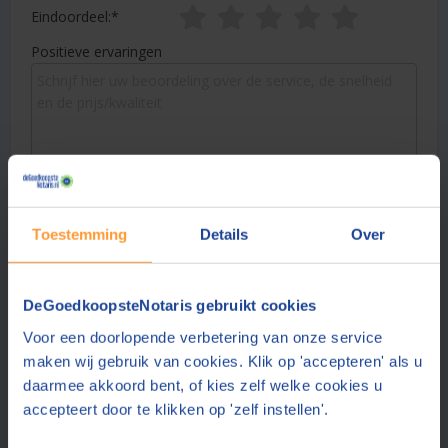
Eindoordeel:
Positieve ervaringen
Verbeterpunten
Toestemming
Details
Over
DeGoedkoopsteNotaris gebruikt cookies
Voor een doorlopende verbetering van onze service
Naam:
maken wij gebruik van cookies. Klik op 'accepteren' als u
daarmee akkoord bent, of kies zelf welke cookies u
accepteert door te klikken op 'zelf instellen'.
Plaats: