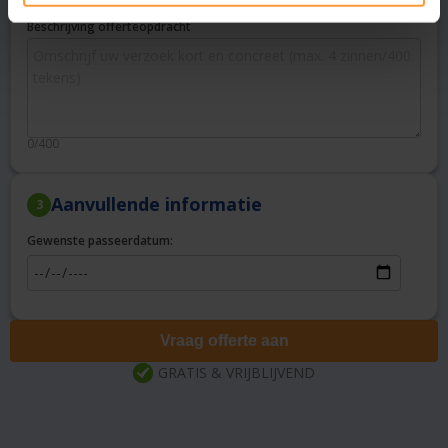
Beschrijving offerteopdracht
0/400
Aanvullende informatie
3
Gewenste passeerdatum:
Vraag offerte aan
GRATIS & VRIJBLIJVEND