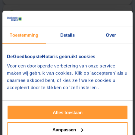
Uw gegevens
2
Aanhef
Achternaam
Toestemming
Details
Over
E-mailadres
DeGoedkoopsteNotaris gebruikt cookies
Voor een doorlopende verbetering van onze service
De notaris stuurt de offerte aan dit e-mailadres
maken wij gebruik van cookies. Klik op 'accepteren' als u
Telefoonnummer
daarmee akkoord bent, of kies zelf welke cookies u
accepteert door te klikken op 'zelf instellen'.
Uw telefoonnummer delen wij alleen met de notaris
Postcode
Alles toestaan
Plaats
Aanpassen