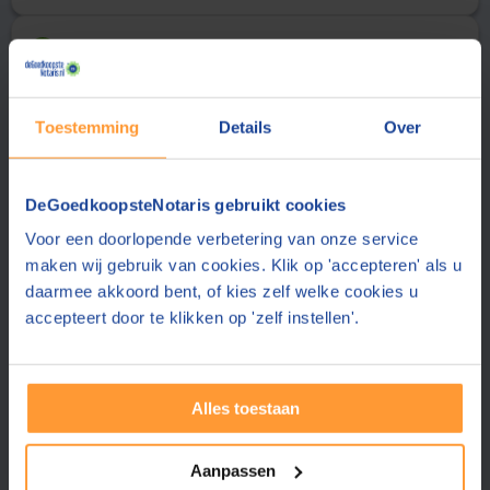
Uw gegevens
2
Aanhef
Achternaam
Toestemming
Details
Over
E-mailadres
DeGoedkoopsteNotaris gebruikt cookies
Voor een doorlopende verbetering van onze service
De notaris stuurt de offerte aan dit e-mailadres
maken wij gebruik van cookies. Klik op 'accepteren' als u
Telefoonnummer
daarmee akkoord bent, of kies zelf welke cookies u
accepteert door te klikken op 'zelf instellen'.
Uw telefoonnummer delen wij alleen met de notaris
Postcode
Alles toestaan
Plaats
Aanpassen