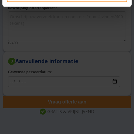
Beschrijving offerteopdracht
0/400
Aanvullende informatie
3
Gewenste passeerdatum:
Vraag offerte aan
GRATIS & VRIJBLIJVEND