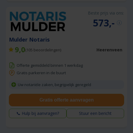
Beste prijs via ons:
573,-
Mulder Notaris
9,0
Heerenveen
(
105
beoordelingen)
Offerte gemiddeld binnen 1 werkdag
Gratis parkeren in de buurt
Uw notariële zaken, begrijpelijk geregeld
Gratis offerte aanvragen
📞 Hulp bij aanvragen?
Stuur een bericht