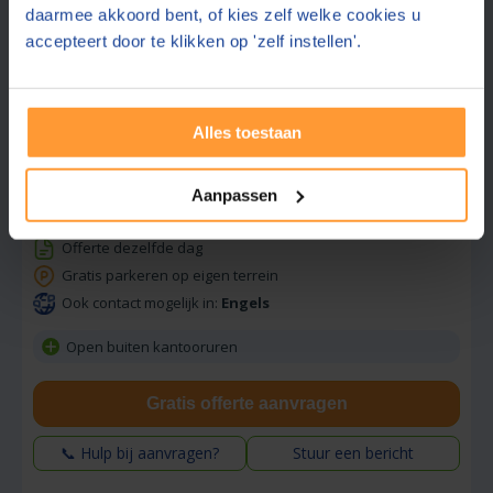
daarmee akkoord bent, of kies zelf welke cookies u
accepteert door te klikken op 'zelf instellen'.
Beste prijs via ons:
675,-
Alles toestaan
Hoekstra & Partners Notarissen
8,8
Zwolle
(
283
beoordelingen)
Aanpassen
Offerte dezelfde dag
Gratis parkeren op eigen terrein
Ook contact mogelijk in:
Engels
Open buiten kantooruren
Gratis offerte aanvragen
📞 Hulp bij aanvragen?
Stuur een bericht