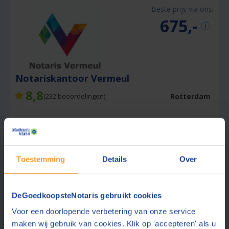
Beste prijs via ons:
675,-
Notariskantoor Vermeul
8,8
Rotterdam
(
232
beoordelingen)
Offerte gemiddeld binnen 1 werkdag
Betaald parkeren
Ook contact mogelijk in:
Engels
Toestemming
Details
Over
Nr.1 notaris op Rotterdam Zuid
Gratis offerte aanvragen
DeGoedkoopsteNotaris gebruikt cookies
Voor een doorlopende verbetering van onze service
📞 Hulp bij aanvragen?
Stuur een bericht
maken wij gebruik van cookies. Klik op 'accepteren' als u