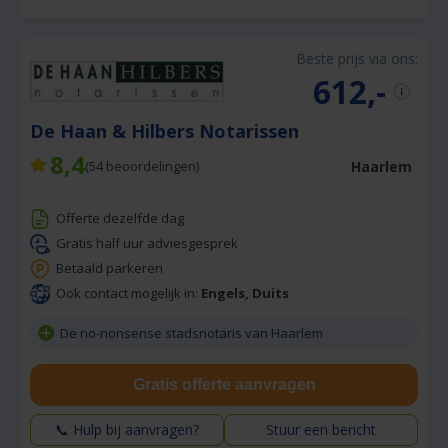
Beste prijs via ons:
612,-
De Haan & Hilbers Notarissen
8,4
Haarlem
(
54
beoordelingen)
Offerte dezelfde dag
Gratis half uur adviesgesprek
Betaald parkeren
Ook contact mogelijk in:
Engels, Duits
De no-nonsense stadsnotaris van Haarlem
Gratis offerte aanvragen
📞 Hulp bij aanvragen?
Stuur een bericht