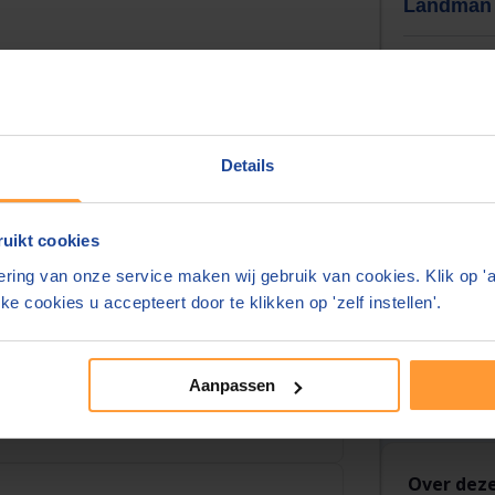
Landman 
Uw akte
urt
Hypotheek +
km)
Details
Klantbeoor
9,0
uikt cookies
(118)
ring van onze service maken wij gebruik van cookies. Klik op '
ke cookies u accepteert door te klikken op 'zelf instellen'.
Eenvoudig
Altijd sch
Zorgvuldi
Aanpassen
Over deze