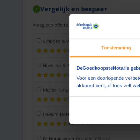
Vergelijk en bespaar
1
Vraag een offerte aan bij een andere notaris in de bu
Scholten & Wilmink Notarissen
Hoogeveen
(19 
Toestemming
8.6
(26 reviews)
Hoekstra & Partners Notarissen
Zwolle
(23 km)
DeGoedkoopsteNotaris gebr
8.8
(283 reviews)
Voor een doorlopende verbete
akkoord bent, of kies zelf wel
Mulder Notaris
Heerenveen
(34 km)
9.0
(105 reviews)
Flevium Notariaat
Dronten
(38 km)
8.8
(288 reviews)
DeNotarisvooru
Dronten
(38 km)