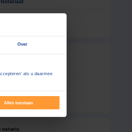
Notariaat
(s)
 Leveringsakte WONING
Over
deling:
Plaats:
Meppel
accepteren' als u daarmee
 offertes in uw mailbox
erp geprijsd
g geselecteerde notarissen
Alles toestaan
 notaris