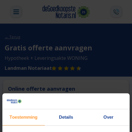
← Terug
Gratis offerte aanvragen
Hypotheek + Leveringsakte WONING
Landman Notariaat
Online offerte aanvragen
Deze notaris biedt momenteel niet de mogelijkheid online
een offerte aan te vragen.
Toestemming
Details
Over
Vergelijk en bespaar
1