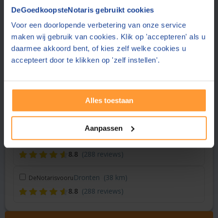
Vraag een offerte aan bij een andere notaris in de buurt
DeGoedkoopsteNotaris gebruikt cookies
Voor een doorlopende verbetering van onze service
Hoogeveen
(19 km)
Scholten & Wilmink Notarissen
maken wij gebruik van cookies. Klik op 'accepteren' als u
8.6
(26 reviews)
daarmee akkoord bent, of kies zelf welke cookies u
accepteert door te klikken op 'zelf instellen'.
Zwolle
(23 km)
Hoekstra & Partners Notarissen
8.8
(283 reviews)
Alles toestaan
Heerenveen
(34 km)
Mulder Notaris
9.0
(105 reviews)
Aanpassen
Dronten
(38 km)
Flevium Notariaat
8.8
(288 reviews)
Dronten
(38 km)
DeNotarisvooru
8.8
(288 reviews)