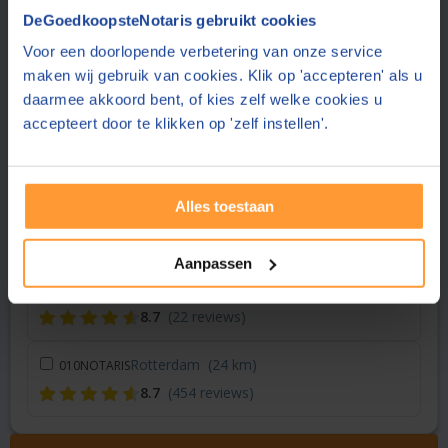
Vraag een offerte aan bij een andere notaris in de buurt
DeGoedkoopsteNotaris gebruikt cookies
Voor een doorlopende verbetering van onze service
Zoetermeer
(13 km)
JUST Notarissen
maken wij gebruik van cookies. Klik op 'accepteren' als u
8.4
(955 reviews)
daarmee akkoord bent, of kies zelf welke cookies u
accepteert door te klikken op 'zelf instellen'.
Den Haag
(17 km)
Notariaat Statenhaghe
9.1
(239 reviews)
Alles toestaan
Hoofddorp
(21 km)
Gopisingh Van Os Notarissen
8.3
(158 reviews)
Aanpassen
Gouda
(21 km)
DeWoonnotaris
8.7
(22 reviews)
Rotterdam
(24 km)
010NOTARIS
8.7
(454 reviews)