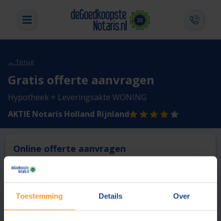
← Terug
Gratis offerte aanvragen
Hypotheek + Leveringsakte WONING
AKTIE Notaris Holland Rijnland
Online offerte aanvragen
Deze notaris biedt momenteel niet de mogelijkheid online
een offerte aan te vragen.
Toestemming
Details
Over
Vergelijk en bespaar
1