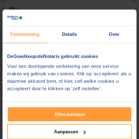
Uw gegevens
2
Aanhef
Achternaam
Toestemming
Details
Over
E-mailadres
DeGoedkoopsteNotaris gebruikt cookies
De notaris stuurt de offerte aan dit e-mailadres
Voor een doorlopende verbetering van onze service
Telefoonnummer
maken wij gebruik van cookies. Klik op 'accepteren' als u
daarmee akkoord bent, of kies zelf welke cookies u
accepteert door te klikken op 'zelf instellen'.
Uw telefoonnummer delen wij alleen met de notaris
Postcode
Alles toestaan
Plaats
Aanpassen