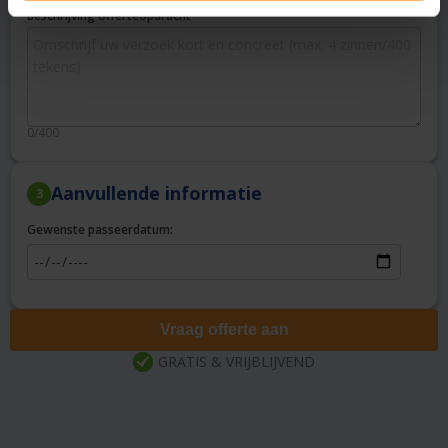
Beschrijving offerteopdracht
0/400
Aanvullende informatie
3
Gewenste passeerdatum:
Vraag offerte aan
GRATIS & VRIJBLIJVEND