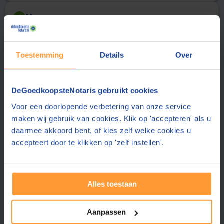
Uw gegevens
2
Aanhef
Achternaam
Toestemming
Details
Over
E-mailadres
DeGoedkoopsteNotaris gebruikt cookies
De notaris stuurt de offerte aan dit e-mailadres
Voor een doorlopende verbetering van onze service
Telefoonnummer
maken wij gebruik van cookies. Klik op 'accepteren' als u
daarmee akkoord bent, of kies zelf welke cookies u
accepteert door te klikken op 'zelf instellen'.
Uw telefoonnummer delen wij alleen met de notaris
Postcode
Alles toestaan
Plaats
Aanpassen