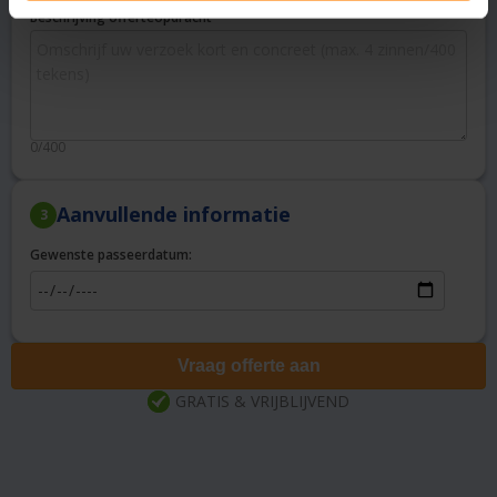
Beschrijving offerteopdracht
0/400
Aanvullende informatie
3
Gewenste passeerdatum:
Vraag offerte aan
GRATIS & VRIJBLIJVEND