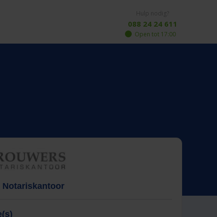
Hulp nodig?
088 24 24 611
Open tot 17:00
 Notariskantoor
(s)