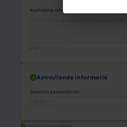
Beschrijving offerteopdracht
0/400
Aanvullende informatie
3
Gewenste passeerdatum:
GRATIS & VRIJBLIJVEND