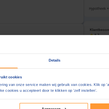
Hypotheek +
Klantbeoor
8,7
(207)
Eenvoudig
Details
Altijd sch
lefoonnummer
Zorgvuldi
uikt cookies
ring van onze service maken wij gebruik van cookies. Klik op '
elefoonnummer delen wij alleen met de notaris
ke cookies u accepteert door te klikken op 'zelf instellen'.
ats
Over deze
Overzicht
Aanpassen