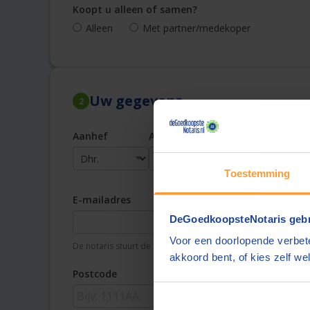
Koopt u alleen of samen?
Alleen
Met partner/medekoper
Uw gegevens
2
Aanhef
Achternaam
Toestemming
E-mailadres
Te
DeGoedkoopsteNotaris gebr
Voor een doorlopende verbete
De notaris stuurt de offerte aan dit e-mailadres
Uw t
akkoord bent, of kies zelf wel
Postcode
Pla