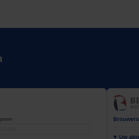
n
opsom
Brouwers
Uw akte