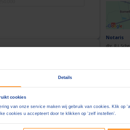
Notaris
dhr. R.J. Sch
Over ons
Het notarisk
nodige ervar
Details
persoonlijke
zich vertrou
uitstraling 
lefoonnummer
Het kantoor 
uikt cookies
is tevens es
ring van onze service maken wij gebruik van cookies. Klik op '
vijftien jaar
ke cookies u accepteert door te klikken op 'zelf instellen'.
elefoonnummer delen wij alleen met de notaris
Openingst
ats