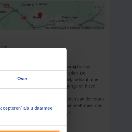
erfke
antoor is jong en dynamisch met daarbij toch de
ingen op de verschillende rechtsgebieden. De
Over
 benadering staat hoog in het vaandel, de klant moet
wd voelen bij het notariskantoor de jonge en frisse
werken daaraan mee.
kan alle notari&euml;le werkzaamheden aan de notaris
tate-planner en de jurisch medewerker heeft meer dan
accepteren' als u daarmee
 ervaring in de onroerend goed praktijk.
ijden