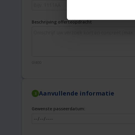
Beschrijving offerteopdracht
0/400
Aanvullende informatie
3
Gewenste passeerdatum: