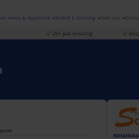
ken
Huis & Hypotheek
Bedrijf & Stichting
Over ons
Conta
25+ jaar ervaring
Besp
n
opsom
Notariska