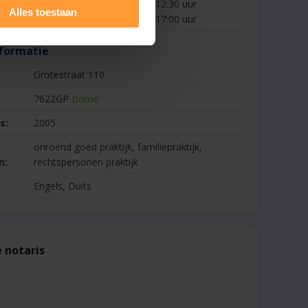
09:00 - 12:30 uur
m vrijdag:
Alles toestaan
13:30 - 17:00 uur
formatie
Grotestraat 110
7622GP
Borne
s:
2005
onroend goed praktijk, familiepraktijk,
n:
rechtspersonen praktijk
Engels, Duits
 notaris