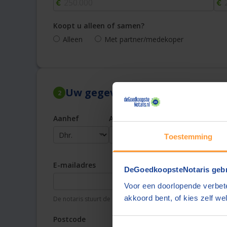
Koopt u alleen of samen?
Alleen
Met partner/medekoper
Uw gegevens
2
Aanhef
Achternaam
Toestemming
E-mailadres
Te
DeGoedkoopsteNotaris gebr
Voor een doorlopende verbete
akkoord bent, of kies zelf wel
De notaris stuurt de offerte aan dit e-mailadres
Uw t
Postcode
Pla