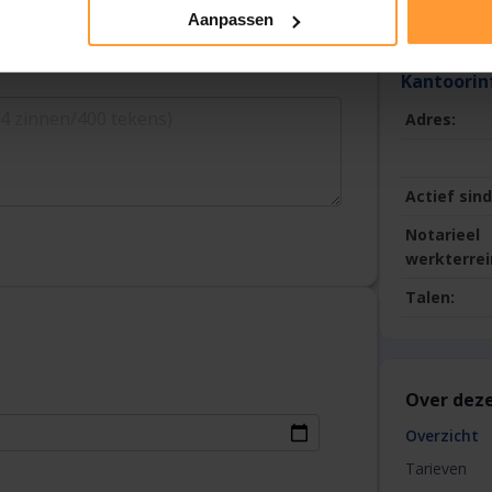
Maandag t/
Aanpassen
Kantoorin
Adres:
Actief sind
Notarieel
werkterrei
Talen:
Over deze
Overzicht
Tarieven