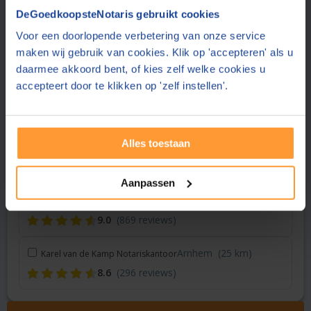
Vraag een offerte aan bij een andere notaris in de buurt
DeGoedkoopsteNotaris gebruikt cookies
Voor een doorlopende verbetering van onze service
Doesburg
(15 km)
Elan Notarissen
maken wij gebruik van cookies. Klik op 'accepteren' als u
8.5
(95 reviews)
daarmee akkoord bent, of kies zelf welke cookies u
accepteert door te klikken op 'zelf instellen'.
Apeldoorn
(18 km)
Notariskantoor Wille
8.7
(109 reviews)
Alles toestaan
Apeldoorn
(18 km)
Tesink van Dooren Notaris
8.5
(176 reviews)
Aanpassen
Vaassen
(22 km)
Notariaat Ridderhof & Stelwagen
9.0
(869 reviews)
Arnhem
(25 km)
Karel van de Kamp Notariskantoor
8.6
(296 reviews)