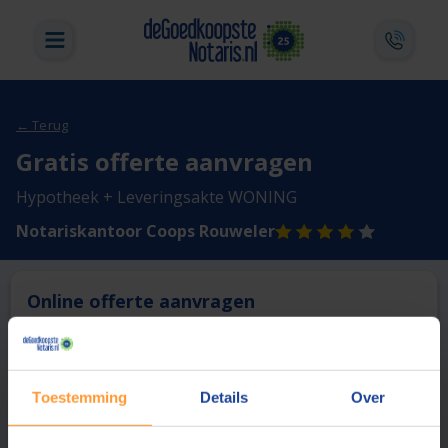
← Terug
Gratis offerte aanvragen
Hypotheek + Leveringsakte WONING
Notariskantoor Coops Rouweler
Online offerte aanvragen
Deze notaris biedt momenteel niet de mogelijkheid online
een offerte aan te vragen.
Toestemming
Details
Over
Vergelijk en bespaar
1