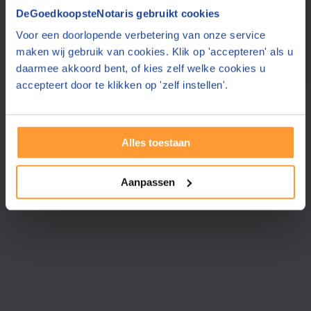
Vraag een offerte aan bij een andere notaris in de buurt
DeGoedkoopsteNotaris gebruikt cookies
Voor een doorlopende verbetering van onze service
Hellevoetsluis
(25 km)
Verzijl Notarissen
maken wij gebruik van cookies. Klik op 'accepteren' als u
9.0
(78 reviews)
daarmee akkoord bent, of kies zelf welke cookies u
accepteert door te klikken op 'zelf instellen'.
Verder »
GRATIS & VRIJBLIJVEND
Alles toestaan
Aanpassen