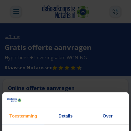
← Terug
Gratis offerte aanvragen
Hypotheek + Leveringsakte WONING
Klaassen Notarissen
Online offerte aanvragen
Deze notaris biedt momenteel niet de mogelijkheid online
een offerte aan te vragen.
Toestemming
Details
Over
Vergelijk en bespaar
1