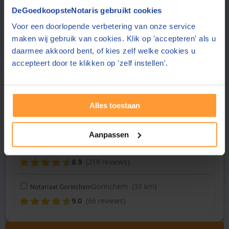
Vraag een offerte aan bij een andere notaris in de buurt
DeGoedkoopsteNotaris gebruikt cookies
Voor een doorlopende verbetering van onze service
Amersfoort
(13 km)
Brouwers Notariskantoor
maken wij gebruik van cookies. Klik op 'accepteren' als u
8.7
(207 reviews)
daarmee akkoord bent, of kies zelf welke cookies u
accepteert door te klikken op 'zelf instellen'.
Bennekom
(31 km)
Masmeijer Notariaat
8.6
(62 reviews)
Alles toestaan
Wageningen
(32 km)
Smit & Moormann Notariaat
8.6
(34 reviews)
Aanpassen
Almere
(33 km)
Notaris Unie
8.9
(219 reviews)
Gorinchem
(33 km)
Notariaat Gorinchem
9.0
(66 reviews)