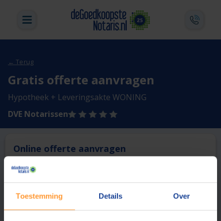
← Terug
Gratis offerte aanvragen
Hypotheek + Leveringsakte WONING
DVE Notarissen
Online offerte aanvragen
Deze notaris biedt momenteel niet de mogelijkheid online
een offerte aan te vragen.
Toestemming
Details
Over
Vergelijk en bespaar
1