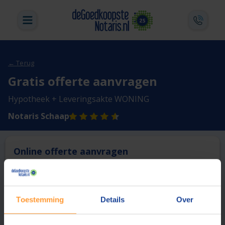
← Terug
Gratis offerte aanvragen
Hypotheek + Leveringsakte WONING
Notaris Schaap
Online offerte aanvragen
Deze notaris biedt momenteel niet de mogelijkheid online
een offerte aan te vragen.
Toestemming
Details
Over
Vergelijk en bespaar
1