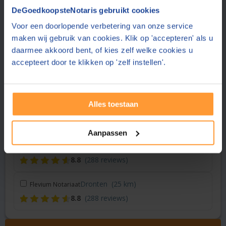
Vraag een offerte aan bij een andere notaris in de buurt
DeGoedkoopsteNotaris gebruikt cookies
Voor een doorlopende verbetering van onze service
Lelystad
(19 km)
Midden Nederland Notariaat
maken wij gebruik van cookies. Klik op 'accepteren' als u
8.9
(62 reviews)
daarmee akkoord bent, of kies zelf welke cookies u
accepteert door te klikken op 'zelf instellen'.
Nunspeet
(19 km)
Elan Notarissen
9.1
(505 reviews)
Alles toestaan
Amersfoort
(23 km)
Brouwers Notariskantoor
8.7
(207 reviews)
Aanpassen
Dronten
(24 km)
DeNotarisvooru
8.8
(288 reviews)
Dronten
(25 km)
Flevium Notariaat
8.8
(288 reviews)