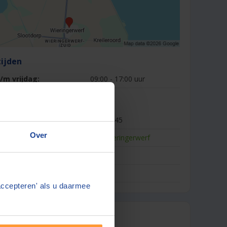
ijden
m vrijdag:
09:00 - 17:00 uur
formatie
Sternstraat 45
Over
1771AN
Wieringerwerf
s:
-
werkterrein:
-
accepteren' als u daarmee
 notaris