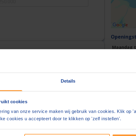
Openingst
Maandag t/
Kantoorin
Adres:
Details
Actief sind
lefoonnummer
uikt cookies
Notarieel 
ring van onze service maken wij gebruik van cookies. Klik op '
ke cookies u accepteert door te klikken op 'zelf instellen'.
elefoonnummer delen wij alleen met de notaris
ats
Over deze