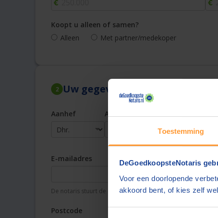
Koopt u alleen of samen?
Alleen
Met partner/medekoper
Uw gegevens
2
Aanhef
Achternaam
Toestemming
E-mailadres
Te
DeGoedkoopsteNotaris gebr
Voor een doorlopende verbete
akkoord bent, of kies zelf wel
De notaris stuurt de offerte aan dit e-mailadres
Uw t
Postcode
Pla