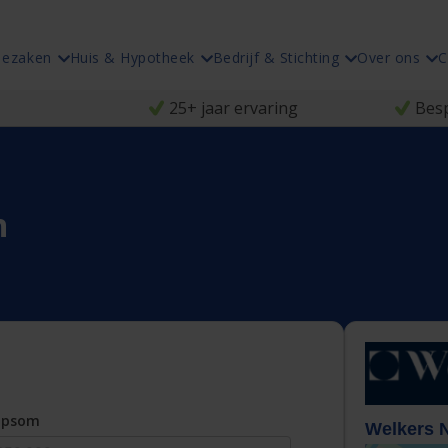
iezaken
Huis & Hypotheek
Bedrijf & Stichting
Over ons
C
25+ jaar ervaring
Besp
n
opsom
Welkers 