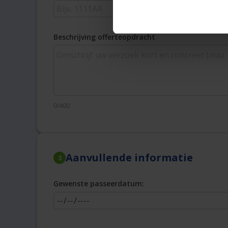
Beschrijving offerteopdracht
0/400
Aanvullende informatie
3
Gewenste passeerdatum: