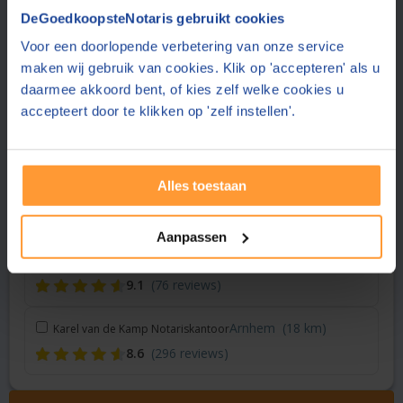
Vraag een offerte aan bij een andere notaris in de buurt
DeGoedkoopsteNotaris gebruikt cookies
Voor een doorlopende verbetering van onze service
Wageningen
(< 1 km)
Smit & Moormann Notariaat
maken wij gebruik van cookies. Klik op 'accepteren' als u
8.6
(34 reviews)
daarmee akkoord bent, of kies zelf welke cookies u
accepteert door te klikken op 'zelf instellen'.
Bennekom
(4 km)
Masmeijer Notariaat
8.6
(62 reviews)
Alles toestaan
Arnhem
(17 km)
026 Notariaat
8.9
(202 reviews)
Aanpassen
Wijchen
(18 km)
Notariskantoor van Hövell
9.1
(76 reviews)
Arnhem
(18 km)
Karel van de Kamp Notariskantoor
8.6
(296 reviews)