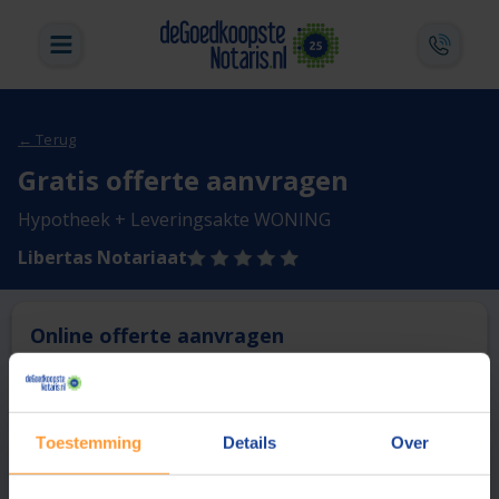
← Terug
Gratis offerte aanvragen
Hypotheek + Leveringsakte WONING
Libertas Notariaat
Online offerte aanvragen
Deze notaris biedt momenteel niet de mogelijkheid online
een offerte aan te vragen.
Toestemming
Details
Over
Vergelijk en bespaar
1