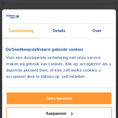
Uw gegevens
2
Aanhef
Achternaam
Toestemming
Details
Over
E-mailadres
DeGoedkoopsteNotaris gebruikt cookies
Voor een doorlopende verbetering van onze service
De notaris stuurt de offerte aan dit e-mailadres
maken wij gebruik van cookies. Klik op 'accepteren' als u
Telefoonnummer
daarmee akkoord bent, of kies zelf welke cookies u
accepteert door te klikken op 'zelf instellen'.
Uw telefoonnummer delen wij alleen met de notaris
Postcode
Alles toestaan
Plaats
Aanpassen