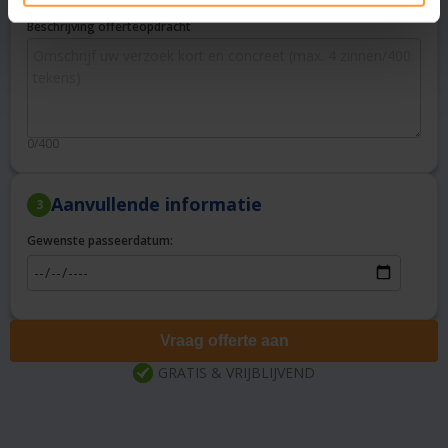
Beschrijving offerteopdracht
0/400
Aanvullende informatie
3
Gewenste passeerdatum:
Vraag offerte aan
GRATIS & VRIJBLIJVEND