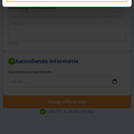
Beschrijving offerteopdracht
0/400
Aanvullende informatie
3
Gewenste passeerdatum:
Vraag offerte aan
GRATIS & VRIJBLIJVEND