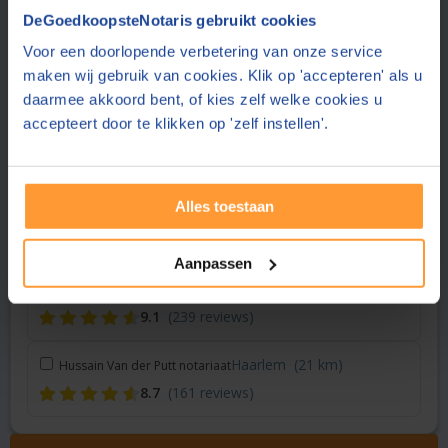
Vraag een offerte aan bij een andere notaris in de buurt
DeGoedkoopsteNotaris gebruikt cookies
Voor een doorlopende verbetering van onze service
Leiderdorp
(9 km)
Bakker & Neve Notarissen
maken wij gebruik van cookies. Klik op 'accepteren' als u
7.9
(180 reviews)
daarmee akkoord bent, of kies zelf welke cookies u
accepteert door te klikken op 'zelf instellen'.
Hoofddorp
(17 km)
Gopisingh Van Os Notarissen
8.3
(158 reviews)
Alles toestaan
Hoofddorp
(17 km)
De Boer Advies & Notariaat
8.5
(159 reviews)
Aanpassen
Den Haag
(21 km)
Notariaat Statenhaghe
9.1
(239 reviews)
Haarlem
(21 km)
Hussain Van der Putt notariaat
8.7
(161 reviews)