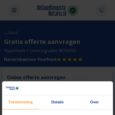
← Terug
Gratis offerte aanvragen
Hypotheek + Leveringsakte WONING
Notariskantoor Voorhout
Online offerte aanvragen
Deze notaris biedt momenteel niet de mogelijkheid online
een offerte aan te vragen.
Toestemming
Details
Over
Vergelijk en bespaar
1