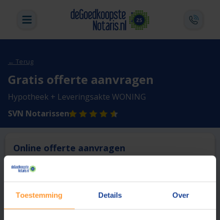
← Terug
Gratis offerte aanvragen
Hypotheek + Leveringsakte WONING
SVN Notarissen
Online offerte aanvragen
Deze notaris biedt momenteel niet de mogelijkheid online
een offerte aan te vragen.
Toestemming
Details
Over
Vergelijk en bespaar
1