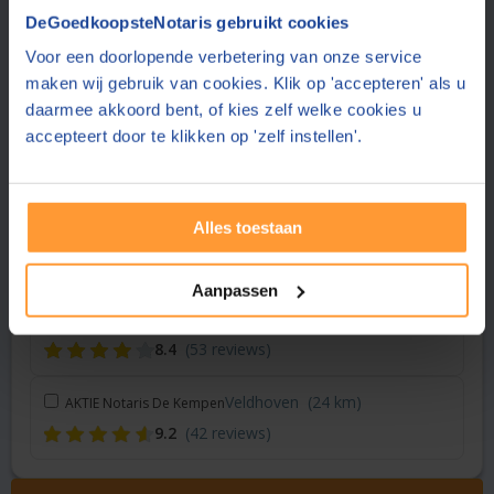
Vraag een offerte aan bij een andere notaris in de buurt
DeGoedkoopsteNotaris gebruikt cookies
Voor een doorlopende verbetering van onze service
Helmond
(17 km)
AKTIE Notaris Maas en Peelland
maken wij gebruik van cookies. Klik op 'accepteren' als u
8.5
(23 reviews)
daarmee akkoord bent, of kies zelf welke cookies u
accepteert door te klikken op 'zelf instellen'.
Den Bosch
(17 km)
Huijbregts Notarissen
8.6
(39 reviews)
Alles toestaan
Mierlo
(20 km)
Palm Huisman Notarissen
8.7
(257 reviews)
Aanpassen
Grave
(21 km)
Kersten Notariaat
8.4
(53 reviews)
Veldhoven
(24 km)
AKTIE Notaris De Kempen
9.2
(42 reviews)