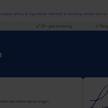
iezaken
Huis & Hypotheek
Bedrijf & Stichting
Over ons
C
25+ jaar ervaring
Besp
n
line een offerte aan te vragen.