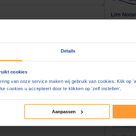
Lim Notar
Deze tariev
aanvraagt. U
urt
Huis & Hy
Details
Hypotheek 
Hypotheeka
uikt cookies
Hypotheek 
)
ring van onze service maken wij gebruik van cookies. Klik op '
Leveringsak
ke cookies u accepteert door te klikken op 'zelf instellen'.
Royementsa
Hypotheek 
Aanpassen
Hypotheek +
Oversluiten