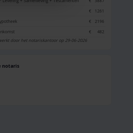
+ Levering + Samenleving + Testamenten
€
3887
€
1261
Hypotheek
€
2196
enkomst
€
482
werkt door het notariskantoor op 29-06-2026
 notaris