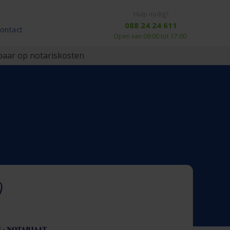
Hulp nodig?
088 24 24 611
ontact
Open van 09:00 tot 17:00
aar op notariskosten